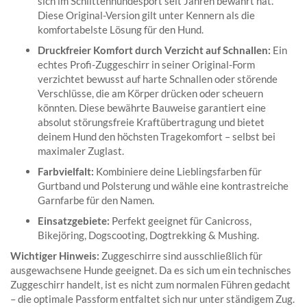
sich im Schlittenhundesport seit Jahren bewährt hat.
Diese Original-Version gilt unter Kennern als die
komfortabelste Lösung für den Hund.
Druckfreier Komfort durch Verzicht auf Schnallen:
Ein
echtes Profi-Zuggeschirr in seiner Original-Form
verzichtet bewusst auf harte Schnallen oder störende
Verschlüsse, die am Körper drücken oder scheuern
könnten. Diese bewährte Bauweise garantiert eine
absolut störungsfreie Kraftübertragung und bietet
deinem Hund den höchsten Tragekomfort – selbst bei
maximaler Zuglast.
Farbvielfalt:
Kombiniere deine Lieblingsfarben für
Gurtband und Polsterung und wähle eine kontrastreiche
Garnfarbe für den Namen.
Einsatzgebiete:
Perfekt geeignet für Canicross,
Bikejöring, Dogscooting, Dogtrekking & Mushing.
Wichtiger Hinweis:
Zuggeschirre sind ausschließlich für
ausgewachsene Hunde geeignet. Da es sich um ein technisches
Zuggeschirr handelt, ist es nicht zum normalen Führen gedacht
– die optimale Passform entfaltet sich nur unter ständigem Zug.