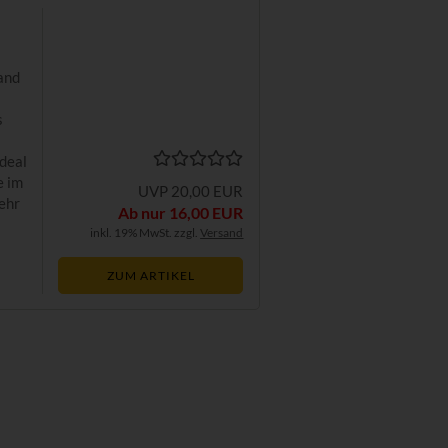
and
s
a
Ideal
e im
UVP 20,00 EUR
sehr
Ab nur 16,00 EUR
inkl. 19% MwSt. zzgl.
Versand
ZUM ARTIKEL