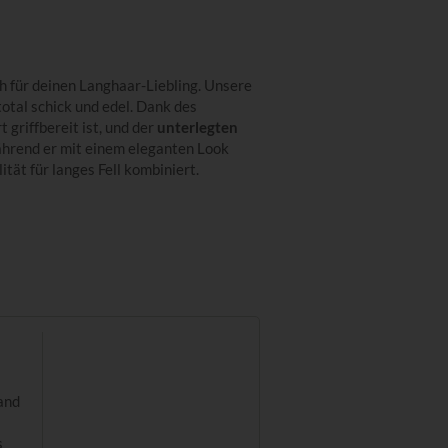
h für deinen Langhaar-Liebling. Unsere
total schick und edel. Dank des
t griffbereit ist, und der
unterlegten
hrend er mit einem eleganten Look
ität für langes Fell kombiniert.
and
s