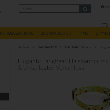
Suche...
eRPa
HUNDEGESCHIRRE
ZUGHUNDESPORT
4ME
DIY MA
»
»
»
Startseite
HALSBÄNDER
HALSBÄNDER Basic
Langhaa
Elegante Langhaar-Halsbänder mit 
& Unterlegter Verschluss