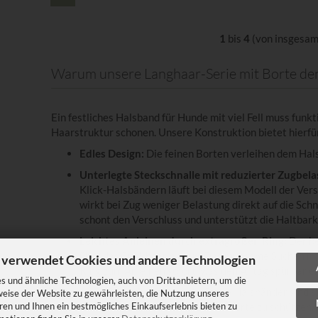
1
bis
4
(von insgesa
Warum unsere Langhaar-Serie mit Borte de
Ein festliches Halsband für Hunde mit viel Fell muss funkt
Haarstruktur schonen. Unsere Konstruktion bietet hierfü
Edles Design:
Die feinen Borten verleihen dem Hal
Unterlegte Steckschnalle mit reduzierter Zugbela
Klick-Halsbändern läuft bei diesem Modell der Ver
wirkt bei Zug weniger Belastung direkt auf die Sch
schont den Verschluss und unterstützt die Haltbar
Leichtes Anleinen durch extragroßen Ring:
Der be
über das Deckhaar hinaus. Das mühsame Suchen im N
 verwendet Cookies und andere Technologien
Ring zum Anleinen sofort, was den Alltag spürbar e
 und ähnliche Technologien, auch von Drittanbietern, um die
Pflege- und Sicherheitshinweis:
Diese Halsbänder sind sti
weise der Website zu gewährleisten, die Nutzung unseres
besondere Momente. Um die filigrane Borte zu schützen,
en und Ihnen ein bestmögliches Einkaufserlebnis bieten zu