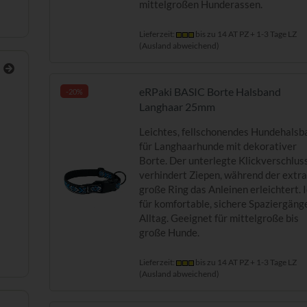
mittelgroßen Hunderassen.
Lieferzeit:
bis zu 14 AT PZ + 1-3 Tage LZ
(Ausland abweichend)
eRPaki BASIC Borte Halsband
-20%
Langhaar 25mm
Leichtes, fellschonendes Hundehalsb
für Langhaarhunde mit dekorativer
Borte. Der unterlegte Klickverschlus
verhindert Ziepen, während der extr
große Ring das Anleinen erleichtert. 
für komfortable, sichere Spaziergäng
Alltag. Geeignet für mittelgroße bis
große Hunde.
Lieferzeit:
bis zu 14 AT PZ + 1-3 Tage LZ
(Ausland abweichend)