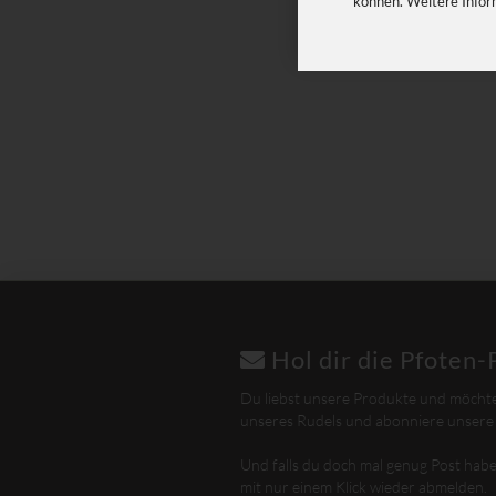
können. Weitere Infor
Hol dir die Pfoten-
Du liebst unsere Produkte und möchte
unseres Rudels und abonniere unsere 
Und falls du doch mal genug Post haben
mit nur einem Klick wieder abmelden.