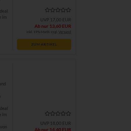
a
Ideal
e im
UVP 17,00 EUR
d
Ab nur 13,60 EUR
inkl. 19% MwSt. zzgl.
Versand
ZUM ARTIKEL
and
s
a
Ideal
e im
UVP 18,00 EUR
 von
Ab nur 14,40 EUR