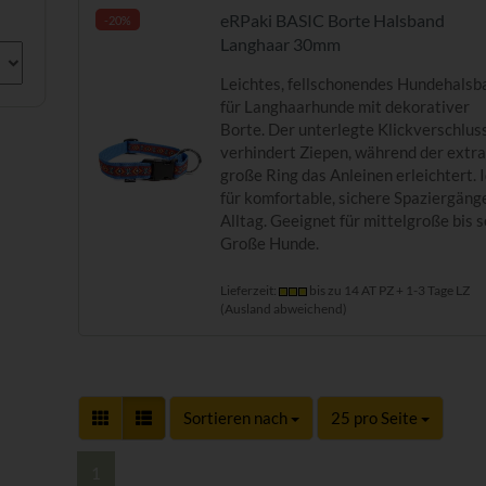
eRPaki BASIC Borte Halsband
-20%
Langhaar 30mm
Leichtes, fellschonendes Hundehalsb
für Langhaarhunde mit dekorativer
Borte. Der unterlegte Klickverschlus
verhindert Ziepen, während der extr
große Ring das Anleinen erleichtert. 
für komfortable, sichere Spaziergäng
Alltag. Geeignet für mittelgroße bis 
Große Hunde.
Lieferzeit:
bis zu 14 AT PZ + 1-3 Tage LZ
(Ausland abweichend)
Sortieren nach
pro Seite
Sortieren nach
25 pro Seite
1