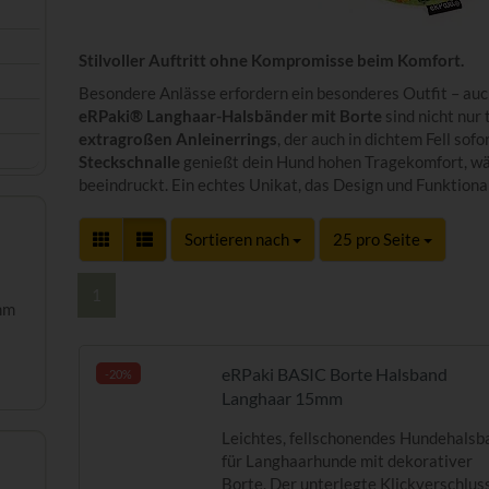
Stilvoller Auftritt ohne Kompromisse beim Komfort.
Besondere Anlässe erfordern ein besonderes Outfit – auc
eRPaki® Langhaar-Halsbänder mit Borte
sind nicht nur 
extragroßen Anleinerrings
, der auch in dichtem Fell sofor
Steckschnalle
genießt dein Hund hohen Tragekomfort, wä
beeindruckt. Ein echtes Unikat, das Design und Funktional
Sortieren nach
pro Seite
Sortieren nach
25 pro Seite
1
mm
eRPaki BASIC Borte Halsband
-20%
Langhaar 15mm
Leichtes, fellschonendes Hundehalsb
für Langhaarhunde mit dekorativer
Borte. Der unterlegte Klickverschlus