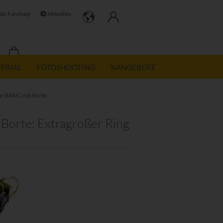
ki Fanshop
Aktuelles
TERIAL
FOTOSHOOTING
%ANGEBOTE
r BASIC mit Borte
Borte: Extragroßer Ring