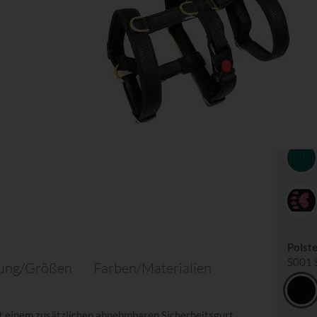
G01 w
Polst
S001 S
tung/Größen
Farben/Materialien
it einem zusätzlichen abnehmbaren Sicherheitsgurt