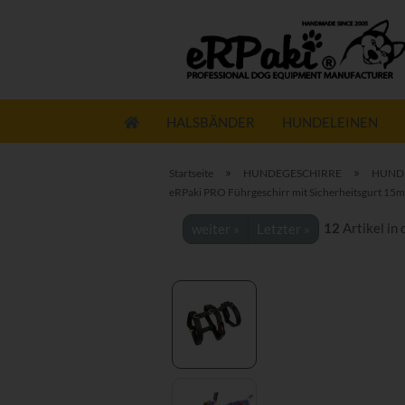
HALSBÄNDER
HUNDELEINEN
»
»
Startseite
HUNDEGESCHIRRE
HUNDE
eRPaki PRO Führgeschirr mit Sicherheitsgurt 15
12
Artikel in
weiter »
Letzter »