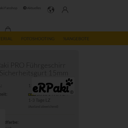
ki Fanshop
Aktuelles
TERIAL
FOTOSHOOTING
%ANGEBOTE
aki PRO Führgeschirr
 Sicherheitsgurt 15mm
.:
1100221PROS
zeit:
bis zu 14 AT PZ +
1-3 Tage LZ
(Ausland abweichend)
andfarbe: