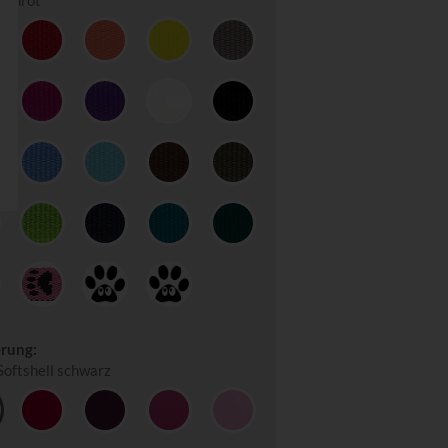
einrot
erung:
oftshell schwarz