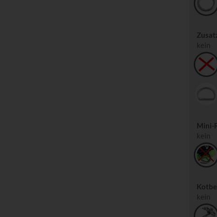
Zusatz
kein
Mini-
kein
Kotbe
kein