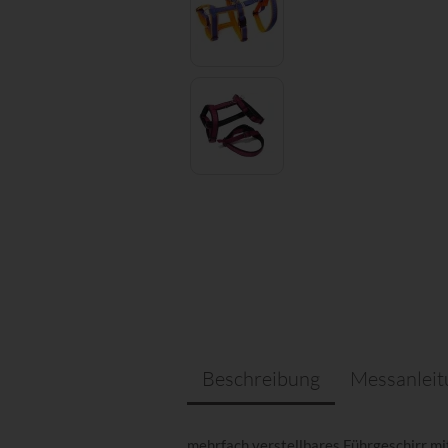
Beschreibung
Messanlei
mehrfach verstellbares Führgeschirr m