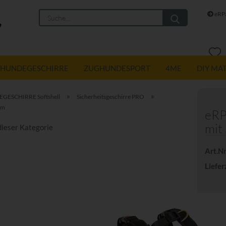
Suche...
eRPa
HUNDEGESCHIRRE
ZUGHUNDESPORT
4ME
DIY MA
»
»
GESCHIRRE Softshell
Sicherheitsgeschirre PRO
mm
eRP
mit
 dieser Kategorie
Art.Nr
Liefer
Gurtb