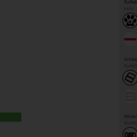
Refle
kein
Schieb
Kunst
Klickv
Kunst