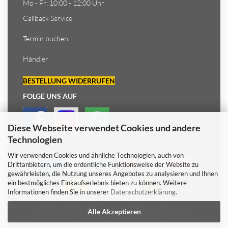
Mo - Fr: 10:00 - 12:00 Uhr
Callback Service
Termin buchen
Händler
BESTELLUNG WIDERRUFEN
FOLGE UNS AUF
Diese Webseite verwendet Cookies und andere
Technologien
Wir verwenden Cookies und ähnliche Technologien, auch von
Drittanbietern, um die ordentliche Funktionsweise der Website zu
gewährleisten, die Nutzung unseres Angebotes zu analysieren und Ihnen
ein bestmögliches Einkaufserlebnis bieten zu können. Weitere
Informationen finden Sie in unserer
Datenschutzerklärung
.
Alle hier genannten Preise verstehen sich inkl. der
Alle Akzeptieren
gesetzlich festgelegten MwSt. und zzgl. der gewählten
Versandkosten.